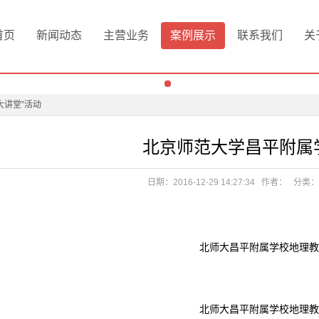
品安全管理培训班
首页
新闻动态
主营业务
案例展示
联系我们
关
设与节能减排教育活动的通知
知
大讲堂”活动
品安全管理培训班
北京师范大学昌平附属
）安全工作的紧急通知
名单
设与节能减排教育活动的通知
日期：2016-12-29 14:27:34
作者：
分类：
最安全的地方
知
国际合作备忘录
大讲堂”活动
北师大昌平附属学校地理教
）安全工作的紧急通知
名单
最安全的地方
北师大昌平附属学校地理教
国际合作备忘录