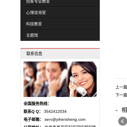
创客专业教室
政
心理咨询室
策
科技教室
文
主题馆
件
联系信息
北
京
市
上一
下一
教
全国服务热线：
委
联系Q Q：
3542412034
政
电子邮箱：
serv@yiherisheng.com