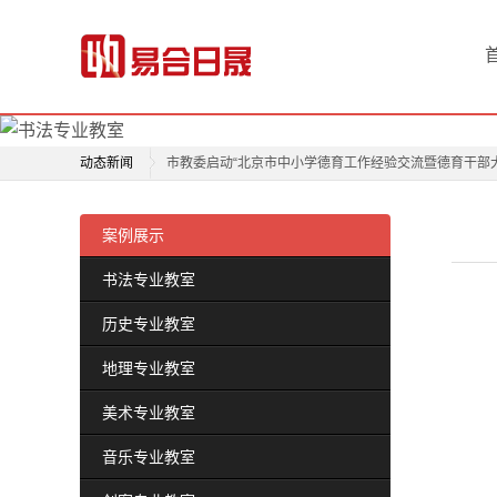
首
北京市教育技术设备中心举办北京市中小学实验室危化
青岛市黄岛区积极推进学前教育优质均衡发展
页
北京市教育委员会关于组织开展中小学绿色生态校园建
新
教育部办公厅关于2017年中小学教学用书有关事项的通
动态新闻
市教委启动“北京市中小学德育工作经验交流暨德育干部
闻
第72届中国教育装备展示会将于5月7日-9日在福州举行
北京市教育技术设备中心举办北京市中小学实验室危化
动
国务院教育督导委员会办公室关于加强中小学（幼儿园
青岛市黄岛区积极推进学前教育优质均衡发展
案例展示
态
2017年初中入学具有招收体育艺术科技特长生资格学校
北京市教育委员会关于组织开展中小学绿色生态校园建
书法专业教室
李克强主持召开国务院常务会议切实把校园建成最阳光
教育部办公厅关于2017年中小学教学用书有关事项的通
国
历史专业教室
教育部与六省（区）、市签署开展“一带一路”教育行动
市教委启动“北京市中小学德育工作经验交流暨德育干部
家
第72届中国教育装备展示会将于5月7日-9日在福州举行
地理专业教室
国务院教育督导委员会办公室关于加强中小学（幼儿园
教
美术专业教室
2017年初中入学具有招收体育艺术科技特长生资格学校
育
音乐专业教室
李克强主持召开国务院常务会议切实把校园建成最阳光
部
教育部与六省（区）、市签署开展“一带一路”教育行动